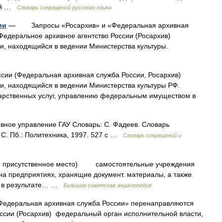
ний …
Словарь сокращений русского языка
ии
— Запросы «Росархив» и «Федеральная архивная
Федеральное архивное агентство России (Росархив)
и, находящийся в ведении Министерства культуры.
сии (Федеральная архивная служба России, Росархив)
и, находящийся в ведении Министерства культуры РФ.
арственных услуг, управлению федеральным имуществом в
вное управление ГАУ Словарь: С. Фадеев. Словарь
 С. Пб.: Политехника, 1997. 527 с …
Словарь сокращений и
héion присутственное место) самостоятельные учреждения
 на предприятиях, хранящие документ. материалы, а также
ся в результате… …
Большая советская энциклопедия
еральная архивная служба России» перенаправляются
ссии (Росархив) федеральный орган исполнительной власти,