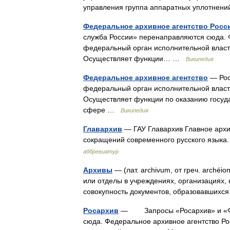
управления группа аппаратных уплотне
Федеральное архивное агентство Росс
служба России» перенаправляются сюда. 
федеральный орган исполнительной власт
Осуществляет функции… …
Википедия
Федеральное архивное агентство
— Рос
федеральный орган исполнительной власт
Осуществляет функции по оказанию госуд
сфере …
Википедия
Главархив
— ГАУ Главархив Главное архи
сокращений современного русского языка.
аббревиатур
Архивы
— (лат. archivum, от греч. arc
или отделы в учреждениях, организациях,
совокупность документов, образовавших
Росархив
— Запросы «Росархив» и «Фед
сюда. Федеральное архивное агентство Ро