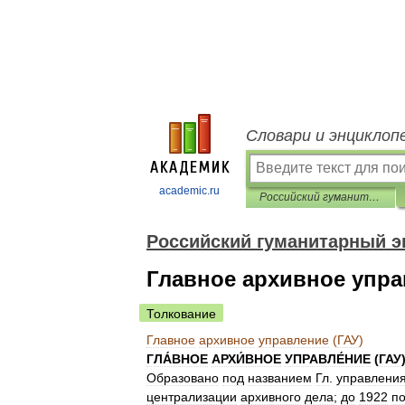
Словари и энциклоп
academic.ru
Российский гуманитарный энциклопедический словарь
Российский гуманитарный э
Главное архивное упра
Толкование
Главное
архивное
управление
(
ГАУ
)
ГЛА́ВНОЕ
АРХИ́ВНОЕ
УПРАВЛЕ́НИЕ
(
ГАУ
Образовано
под
названием
Гл
.
управлени
централизации
архивного
дела
;
до
1922
п