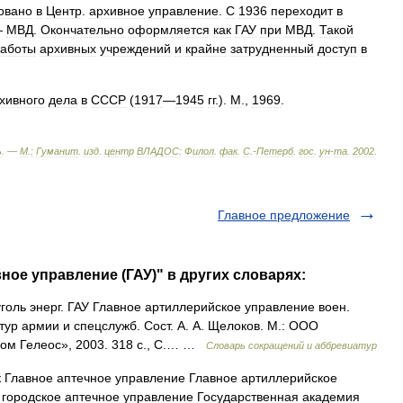
овано
в
Центр
.
архивное
управление
.
С
1936
переходит
в
—
МВД
.
Окончательно
оформляется
как
ГАУ
при
МВД
.
Такой
аботы
архивных
учреждений
и
крайне
затрудненный
доступ
в
хивного
дела
в
СССР
(
1917
—
1945
гг
.).
М
.,
1969
.
ь
. —
М
.
:
Гуманит
.
изд
.
центр
ВЛАДОС:
Филол
.
фак
.
С
.-
Петерб
.
гос
.
ун
-
та
.
2002
.
Главное предложение
ное управление (ГАУ)" в других словарях:
оль энерг. ГАУ Главное артиллерийское управление воен.
ур армии и спецслужб. Сост. А. А. Щелоков. М.: ООО
дом Гелеос», 2003. 318 с., С.… …
Словарь сокращений и аббревиатур
 Главное аптечное управление Главное артиллерийское
 городское аптечное управление Государственная академия