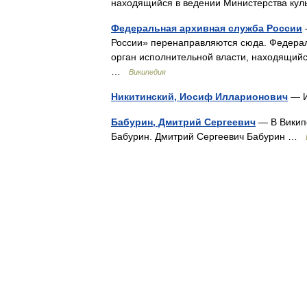
находящийся в ведении Министерства к
Федеральная архивная служба России
России» перенаправляются сюда. Федерал
орган исполнительной власти, находящий
…
Википедия
Никитинский, Иосиф Илларионович
— И
Бабурин, Дмитрий Сергеевич
— В Википе
Бабурин. Дмитрий Сергеевич Бабурин …