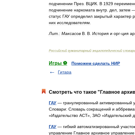
подчинении
През
.
ВЦИК
.
В
1929
переимен
подчинение
наркомата
внутр
.
дел
,
затем
статус
ГАУ
определил
закрытый
характер
р
них
исследователям
.
Лит
.
:
Максасов
В
.
В
.
История
и
орг
-
ция
ар
Российский
гуманитарный
энциклопедический
словар
Игры ⚽
Поможем сделать НИР
Гитара
Смотреть что такое "Главное архив
ГАУ
— гранулированный активированный уг
Словари: Словарь сокращений и аббревиат
«Издательство АСТ», ЗАО «Издательский 
ГАУ
— гибкий автоматизированный участок
управление Главное архивное управление