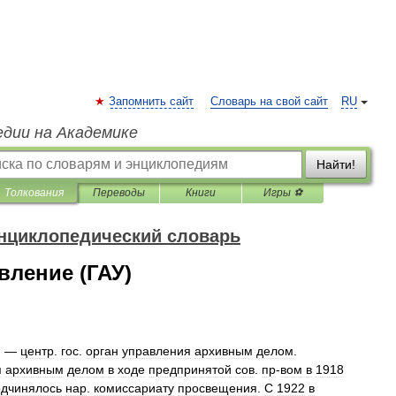
Запомнить сайт
Словарь на свой сайт
RU
едии на Академике
Найти!
Толкования
Переводы
Книги
Игры ⚽
нциклопедический словарь
вление (ГАУ)
)
—
центр
.
гос
.
орган
управления
архивным
делом
.
я
архивным
делом
в
ходе
предпринятой
сов
.
пр
-
вом
в
1918
одчинялось
нар
.
комиссариату
просвещения
.
С
1922
в